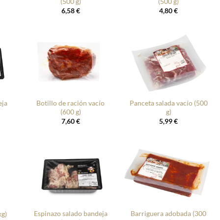
(500 g)
(500 g)
6,58
€
4,80
€
+
+
eja
Botillo de ración vacío
Panceta salada vacío (500
(600 g)
g)
7,60
€
5,99
€
+
+
Espinazo salado bandeja
Barriguera adobada (300
kg)