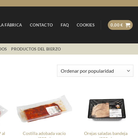
LA FÁBRICA
CONTACTO
FAQ
COOKIES
0,00
€
DOS
PRODUCTOS DEL BIERZO
+
+
 al
Costilla adobada vacío
Orejas saladas bandeja