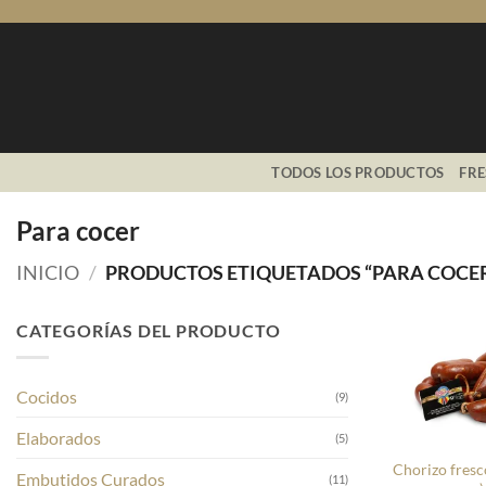
Saltar
al
contenido
TODOS LOS PRODUCTOS
FR
Para cocer
INICIO
/
PRODUCTOS ETIQUETADOS “PARA COCE
CATEGORÍAS DEL PRODUCTO
Cocidos
(9)
+
Elaborados
(5)
Chorizo fresc
Embutidos Curados
(11)