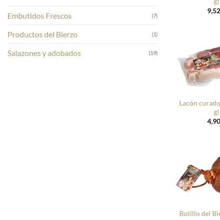
g)
9,5
Embutidos Frescos
(7)
Productos del Bierzo
(1)
Salazones y adobados
(19)
+
Lacón curado
g)
4,9
+
Botillo del B