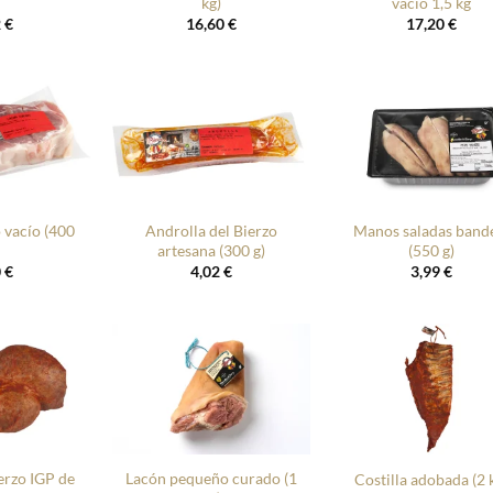
kg)
vacío 1,5 kg
2
€
16,60
€
17,20
€
+
+
 vacío (400
Androlla del Bierzo
Manos saladas band
artesana (300 g)
(550 g)
0
€
4,02
€
3,99
€
+
+
ierzo IGP de
Lacón pequeño curado (1
Costilla adobada (2 