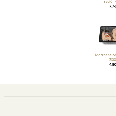
ración 
7,7
+
Morros salad
(500
4,8