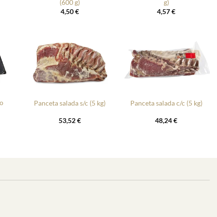
(600 g)
g)
4,50
€
4,57
€
+
+
vo
Panceta salada s/c (5 kg)
Panceta salada c/c (5 kg)
53,52
€
48,24
€