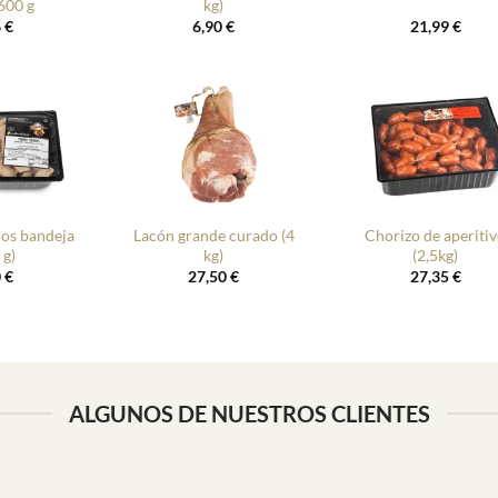
600 g
kg)
6
€
6,90
€
21,99
€
+
+
os bandeja
Lacón grande curado (4
Chorizo de aperiti
 g)
kg)
(2,5kg)
0
€
27,50
€
27,35
€
ALGUNOS DE NUESTROS CLIENTES