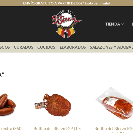
ENVÍO GRATUITO A PARTIR DE 80€ * (solo península)
TIENDA
ESCOS
CURADOS
COCIDOS
ELABORADOS
SALAZONES Y ADOBA
R”
+
+
o extra (850
Botillo del Bierzo IGP (1,5
Botillo del Bierzo IGP