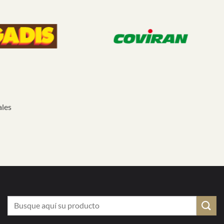
ales
Buscar
por: