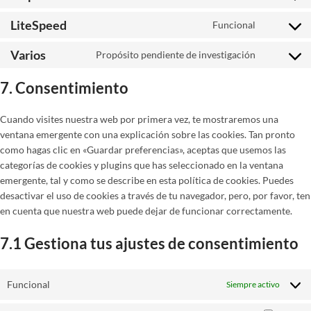
google-
to
LiteSpeed
Funcional
maps
service
Consent
jetpack
to
Varios
Propósito pendiente de investigación
service
Consent
litespeed
to
7. Consentimiento
service
varios
Cuando visites nuestra web por primera vez, te mostraremos una
ventana emergente con una explicación sobre las cookies. Tan pronto
como hagas clic en «Guardar preferencias», aceptas que usemos las
categorías de cookies y plugins que has seleccionado en la ventana
emergente, tal y como se describe en esta política de cookies. Puedes
desactivar el uso de cookies a través de tu navegador, pero, por favor, ten
en cuenta que nuestra web puede dejar de funcionar correctamente.
7.1 Gestiona tus ajustes de consentimiento
Funcional
Siempre activo