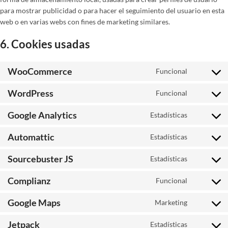
para mostrar publicidad o para hacer el seguimiento del usuario en esta
web o en varias webs con fines de marketing similares.
6. Cookies usadas
WooCommerce
Funcional
Consent
to
WordPress
Funcional
service
Consent
woocomme
to
Google Analytics
Estadísticas
service
Consent
wordpress
to
Automattic
Estadísticas
service
Consent
google-
to
Sourcebuster JS
Estadísticas
analytics
service
Consent
automattic
to
Complianz
Funcional
service
Consent
sourcebust
to
Google Maps
Marketing
js
service
Consent
complianz
to
Jetpack
Estadísticas
service
Consent