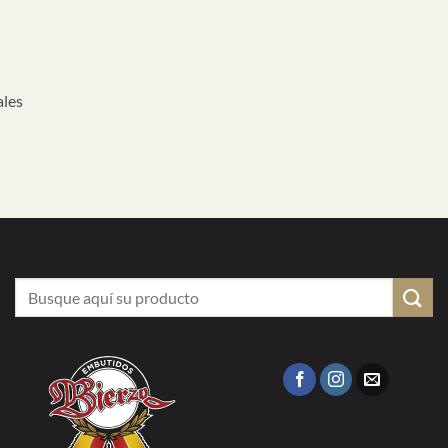
ales
Buscar
por: