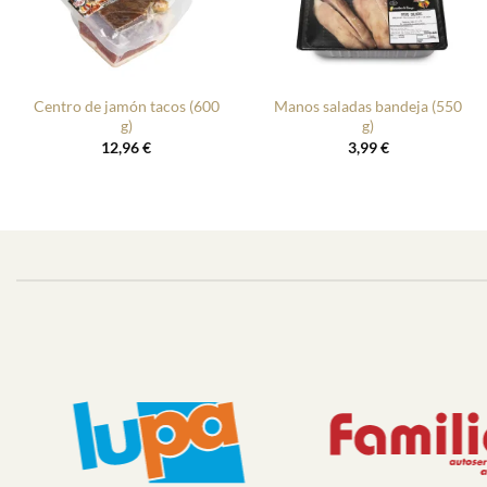
+
+
Centro de jamón tacos (600
Manos saladas bandeja (550
g)
g)
12,96
€
3,99
€