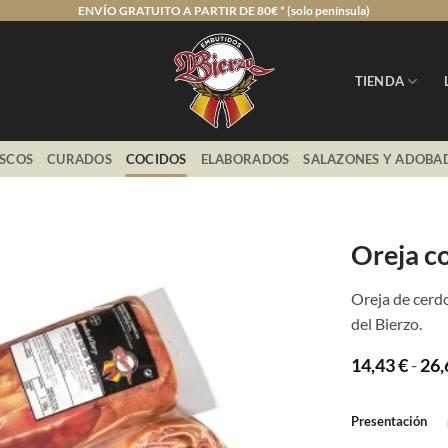
ENVÍO GRATUITO A PARTIR DE 80€ * (solo península)
TIENDA
ESCOS
CURADOS
COCIDOS
ELABORADOS
SALAZONES Y ADOBA
Oreja c
Oreja de cerdo
del Bierzo.
14,43
€
-
26
Presentación