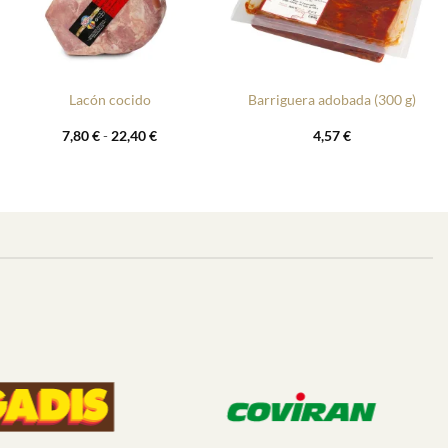
+
+
Lacón cocido
Barriguera adobada (300 g)
Rango
7,80
€
-
22,40
€
4,57
€
de
precios:
desde
7,80 €
hasta
22,40 €