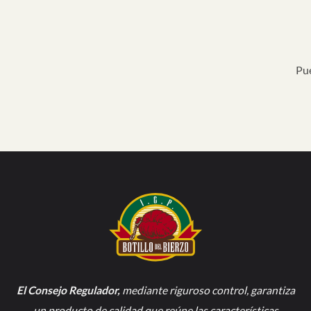
Pue
El Consejo Regulador
,
mediante riguroso control, garantiza
un producto de calidad que reúne las características