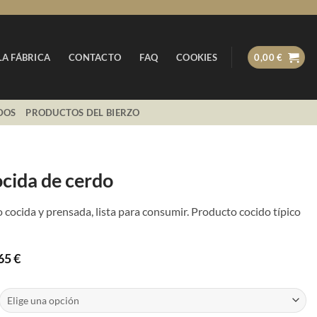
LA FÁBRICA
CONTACTO
FAQ
COOKIES
0,00
€
DOS
PRODUCTOS DEL BIERZO
ocida de cerdo
 cocida y prensada, lista para consumir. Producto cocido típico
Rango
,65
€
de
precios:
desde
14,43 €