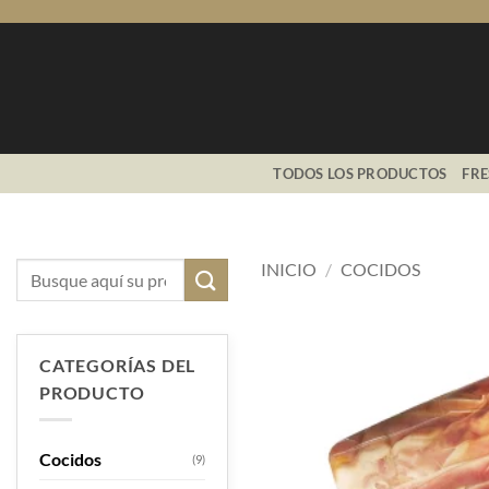
Saltar
al
contenido
TODOS LOS PRODUCTOS
FR
INICIO
/
COCIDOS
Buscar
por:
CATEGORÍAS DEL
PRODUCTO
Cocidos
(9)