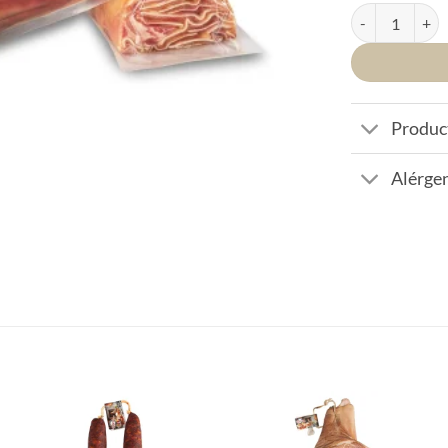
Oreja cocida de
Produc
Alérgen