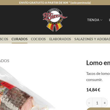
ENVÍO GRATUITO A PARTIR DE 80€ * (solo península)
TIENDA
ESCOS
CURADOS
COCIDOS
ELABORADOS
SALAZONES Y ADOBA
ADOS
Lomo em
Tacos de lomo
consumir.
14,84
€
Lomo embuchado