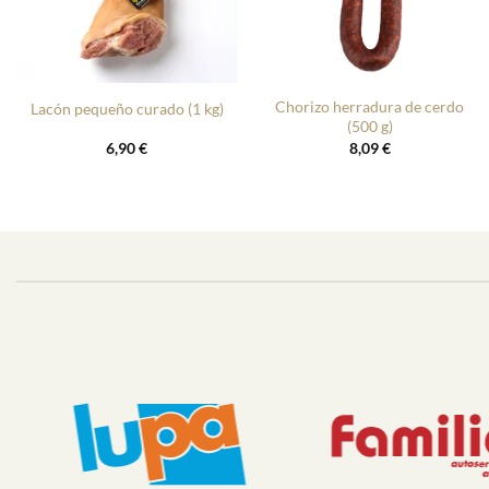
+
+
Chorizo herradura de cerdo
Lacón pequeño curado (1 kg)
(500 g)
6,90
€
8,09
€