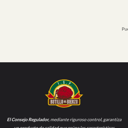
Pue
El Consejo Regulador
,
mediante riguroso control, garantiza
un producto de calidad que reúne las características