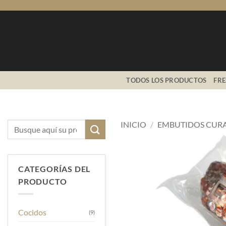
Saltar
al
contenido
TODOS LOS PRODUCTOS
FR
INICIO
/
EMBUTIDOS CUR
Buscar
por:
CATEGORÍAS DEL
PRODUCTO
Cocidos
(9)