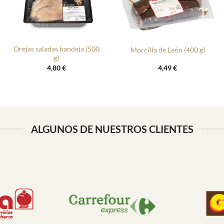
+
+
Orejas saladas bandeja (500
Morcilla de León (400 g)
g)
4,80
€
4,49
€
ALGUNOS DE NUESTROS CLIENTES