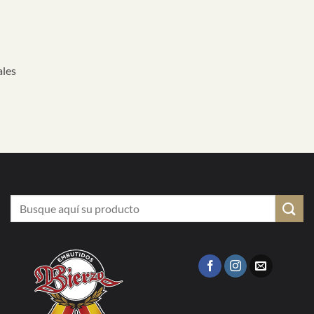
ales
Buscar
por: